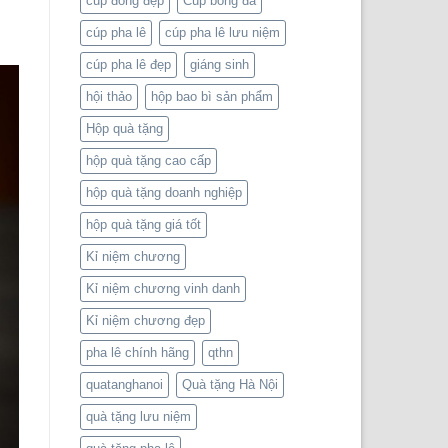
cup đồng đẹp
Cúp bóng đá
cúp pha lê
cúp pha lê lưu niệm
cúp pha lê đẹp
giáng sinh
hội thảo
hộp bao bì sản phẩm
Hộp quà tặng
hộp quà tặng cao cấp
hộp quà tặng doanh nghiệp
hộp quà tặng giá tốt
Kỉ niệm chương
Kỉ niệm chương vinh danh
Kỉ niệm chương đẹp
pha lê chính hãng
qthn
quatanghanoi
Quà tặng Hà Nội
quà tặng lưu niệm