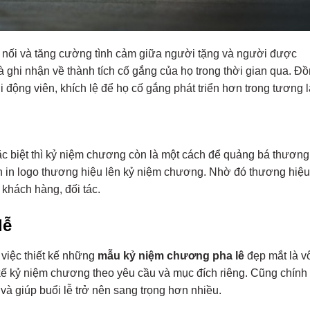
t nối và tăng cường tình cảm giữa người tặng và người được
 ghi nhận về thành tích cố gắng của họ trong thời gian qua. Đ
 động viên, khích lệ để họ cố gắng phát triển hơn trong tương l
ặc biệt thì kỷ niệm chương còn là một cách để quảng bá thương
h in logo thương hiệu lên kỷ niệm chương. Nhờ đó thương hiệu
 khách hàng, đối tác.
lễ
ì việc thiết kế những
mẫu kỷ niệm chương pha lê
đẹp mắt là v
t kế kỷ niệm chương theo yêu cầu và mục đích riêng. Cũng chính
và giúp buổi lễ trở nên sang trọng hơn nhiều.