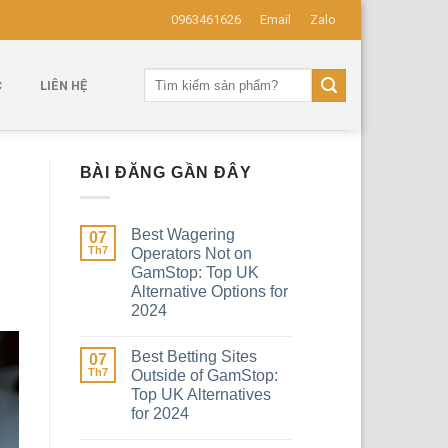
0963461626
Email
Zalo
Tìm
C
LIÊN HỆ
kiếm:
BÀI ĐĂNG GẦN ĐÂY
Best Wagering
07
Th7
Operators Not on
GamStop: Top UK
Alternative Options for
2024
Best Betting Sites
07
Th7
Outside of GamStop:
Top UK Alternatives
for 2024