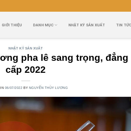
GIỚI THIỆU
DANH MỤC
NHẬT KÝ SẢN XUẤT
TIN TỨ
NHẬT KÝ SẢN XUẤT
ơng pha lê sang trọng, đẳng
cấp 2022
 ON
06/07/2022
BY
NGUYỄN THÙY LƯƠNG