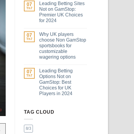
Leading Betting Sites
07
Th7
Not on GamStop:
Premier UK Choices
for 2024
Why UK players
07
Th7
choose Non GamStop
sportsbooks for
customizable
wagering options
Leading Betting
07
Th7
Options Not on
GamStop: Best
Choices for UK
Players in 2024
TAG CLOUD
8/3