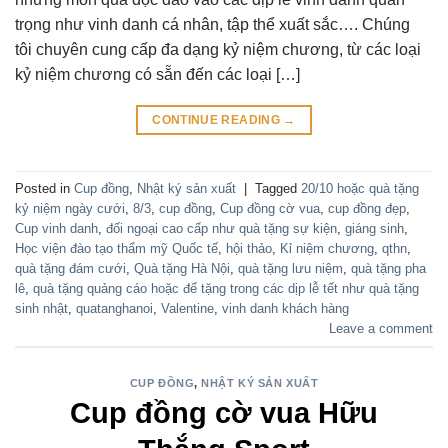
trọng như vinh danh cá nhân, tập thể xuất sắc…. Chúng
tôi chuyên cung cấp đa dạng kỷ niệm chương, từ các loại
kỷ niệm chương có sẵn đến các loại […]
CONTINUE READING
→
Posted in
Cup đồng
,
Nhật ký sản xuất
|
Tagged
20/10 hoặc quà tặng
kỷ niệm ngày cưới
,
8/3
,
cup đồng
,
Cup đồng cờ vua
,
cup đồng đẹp
,
Cup vinh danh
,
đối ngoại cao cấp như quà tặng sự kiện
,
giáng sinh
,
Học viện đào tạo thẩm mỹ Quốc tế
,
hội thảo
,
Kỉ niệm chương
,
qthn
,
quà tặng đám cưới
,
Quà tặng Hà Nội
,
quà tặng lưu niệm
,
quà tặng pha
lê
,
quà tặng quảng cáo hoặc để tặng trong các dịp lễ tết như quà tặng
sinh nhật
,
quatanghanoi
,
Valentine
,
vinh danh khách hàng
Leave a comment
CUP ĐỒNG
,
NHẬT KÝ SẢN XUẤT
Cup đồng cờ vua Hữu