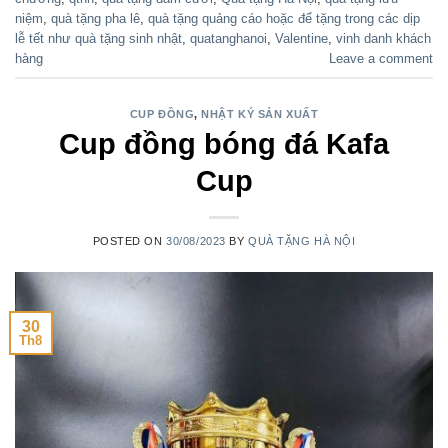
niệm
,
quà tặng pha lê
,
quà tặng quảng cáo hoặc để tặng trong các dịp
lễ tết như quà tặng sinh nhật
,
quatanghanoi
,
Valentine
,
vinh danh khách
hàng
Leave a comment
CUP ĐỒNG
,
NHẬT KÝ SẢN XUẤT
Cup đồng bóng đá Kafa
Cup
POSTED ON
30/08/2023
BY
QUÀ TẶNG HÀ NỘI
30
Th8