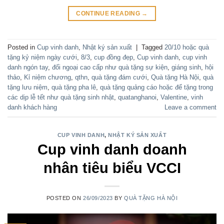
CONTINUE READING
→
Posted in
Cup vinh danh
,
Nhật ký sản xuất
|
Tagged
20/10 hoặc quà
tặng kỷ niệm ngày cưới
,
8/3
,
cup đồng đẹp
,
Cup vinh danh
,
cup vinh
danh ngón tay
,
đối ngoại cao cấp như quà tặng sự kiện
,
giáng sinh
,
hội
thảo
,
Kỉ niệm chương
,
qthn
,
quà tặng đám cưới
,
Quà tặng Hà Nội
,
quà
tặng lưu niệm
,
quà tặng pha lê
,
quà tặng quảng cáo hoặc để tặng trong
các dịp lễ tết như quà tặng sinh nhật
,
quatanghanoi
,
Valentine
,
vinh
danh khách hàng
Leave a comment
CUP VINH DANH
,
NHẬT KÝ SẢN XUẤT
Cup vinh danh doanh
nhân tiêu biểu VCCI
POSTED ON
26/09/2023
BY
QUÀ TẶNG HÀ NỘI