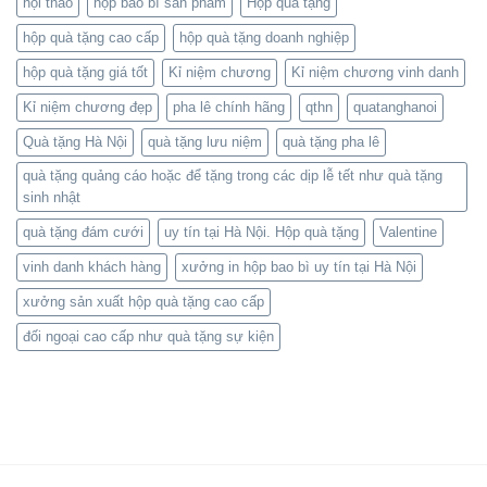
hội thảo
hộp bao bì sản phẩm
Hộp quà tặng
hộp quà tặng cao cấp
hộp quà tặng doanh nghiệp
hộp quà tặng giá tốt
Kỉ niệm chương
Kỉ niệm chương vinh danh
Kỉ niệm chương đẹp
pha lê chính hãng
qthn
quatanghanoi
Quà tặng Hà Nội
quà tặng lưu niệm
quà tặng pha lê
quà tặng quảng cáo hoặc để tặng trong các dịp lễ tết như quà tặng
sinh nhật
quà tặng đám cưới
uy tín tại Hà Nội. Hộp quà tặng
Valentine
vinh danh khách hàng
xưởng in hộp bao bì uy tín tại Hà Nội
xưởng sản xuất hộp quà tặng cao cấp
đối ngoại cao cấp như quà tặng sự kiện