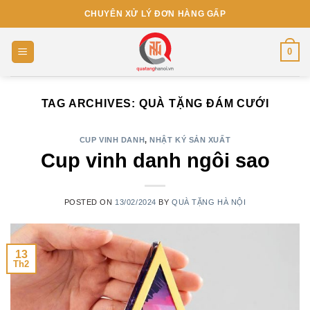
Skip
CHUYÊN XỬ LÝ ĐƠN HÀNG GẤP
to
content
0
TAG ARCHIVES:
QUÀ TẶNG ĐÁM CƯỚI
CUP VINH DANH
,
NHẬT KÝ SẢN XUẤT
Cup vinh danh ngôi sao
POSTED ON
13/02/2024
BY
QUÀ TẶNG HÀ NỘI
13
Th2