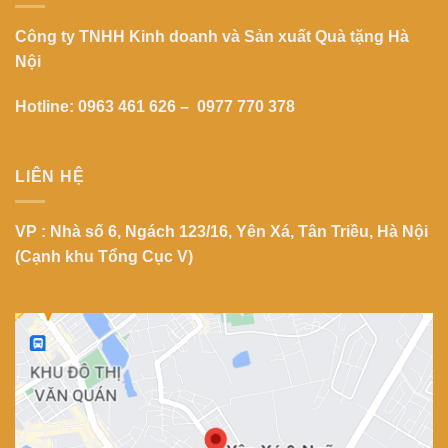
Công ty TNHH Kinh doanh và Sản xuất Quà tặng Hà
Nội
Hotline: 0963 461 626 – 0977 770 378
LIÊN HỆ
VP : Nhà số 6, Ngách 123/16, Yên Xá, Tân Triều, Hà Nội
(Cạnh khu Tổng Cục V)