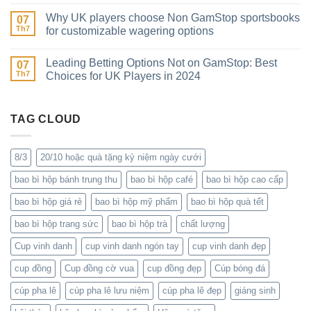
Why UK players choose Non GamStop sportsbooks
07
Th7
for customizable wagering options
Leading Betting Options Not on GamStop: Best
07
Th7
Choices for UK Players in 2024
TAG CLOUD
8/3
20/10 hoặc quà tặng kỷ niệm ngày cưới
bao bì hộp bánh trung thu
bao bì hộp café
bao bì hộp cao cấp
bao bì hộp giá rẻ
bao bì hộp mỹ phẩm
bao bì hộp quà tết
bao bì hộp trang sức
bao bì hộp trà
chất lượng
Cup vinh danh
cup vinh danh ngón tay
cup vinh danh đẹp
cup đồng
Cup đồng cờ vua
cup đồng đẹp
Cúp bóng đá
cúp pha lê
cúp pha lê lưu niệm
cúp pha lê đẹp
giáng sinh