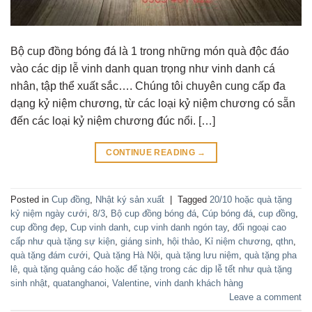
Bộ cup đồng bóng đá là 1 trong những món quà độc đáo
vào các dịp lễ vinh danh quan trọng như vinh danh cá
nhân, tập thể xuất sắc…. Chúng tôi chuyên cung cấp đa
dạng kỷ niệm chương, từ các loại kỷ niệm chương có sẵn
đến các loại kỷ niệm chương đúc nổi. […]
CONTINUE READING
→
Posted in
Cup đồng
,
Nhật ký sản xuất
|
Tagged
20/10 hoặc quà tặng
kỷ niệm ngày cưới
,
8/3
,
Bộ cup đồng bóng đá
,
Cúp bóng đá
,
cup đồng
,
cup đồng đẹp
,
Cup vinh danh
,
cup vinh danh ngón tay
,
đối ngoại cao
cấp như quà tặng sự kiện
,
giáng sinh
,
hội thảo
,
Kỉ niệm chương
,
qthn
,
quà tặng đám cưới
,
Quà tặng Hà Nội
,
quà tặng lưu niệm
,
quà tặng pha
lê
,
quà tặng quảng cáo hoặc để tặng trong các dịp lễ tết như quà tặng
sinh nhật
,
quatanghanoi
,
Valentine
,
vinh danh khách hàng
Leave a comment