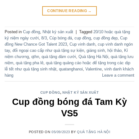
CONTINUE READING
→
Posted in
Cup đồng
,
Nhật ký sản xuất
|
Tagged
20/10 hoặc quà tặng
kỷ niệm ngày cưới
,
8/3
,
Cúp bóng đá
,
cup đồng
,
cup đồng đẹp
,
Cup
đồng New Chance Got Talent 2023
,
Cup vinh danh
,
cup vinh danh ngón
tay
,
đối ngoại cao cấp như quà tặng sự kiện
,
giáng sinh
,
hội thảo
,
Kỉ
niệm chương
,
qthn
,
quà tặng đám cưới
,
Quà tặng Hà Nội
,
quà tặng lưu
niệm
,
quà tặng pha lê
,
quà tặng quảng cáo hoặc để tặng trong các dịp
lễ tết như quà tặng sinh nhật
,
quatanghanoi
,
Valentine
,
vinh danh khách
hàng
Leave a comment
CUP ĐỒNG
,
NHẬT KÝ SẢN XUẤT
Cup đồng bóng đá Tam Kỳ
VS5
POSTED ON
05/09/2023
BY
QUÀ TẶNG HÀ NỘI