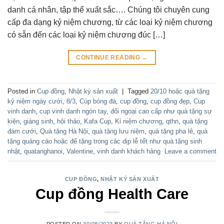
danh cá nhân, tập thể xuất sắc…. Chúng tôi chuyên cung
cấp đa dạng kỷ niệm chương, từ các loại kỷ niệm chương
có sẵn đến các loại kỷ niệm chương đúc […]
CONTINUE READING
→
Posted in
Cup đồng
,
Nhật ký sản xuất
|
Tagged
20/10 hoặc quà tặng
kỷ niệm ngày cưới
,
8/3
,
Cúp bóng đá
,
cup đồng
,
cup đồng đẹp
,
Cup
vinh danh
,
cup vinh danh ngón tay
,
đối ngoại cao cấp như quà tặng sự
kiện
,
giáng sinh
,
hội thảo
,
Kafa Cup
,
Kỉ niệm chương
,
qthn
,
quà tặng
đám cưới
,
Quà tặng Hà Nội
,
quà tặng lưu niệm
,
quà tặng pha lê
,
quà
tặng quảng cáo hoặc để tặng trong các dịp lễ tết như quà tặng sinh
nhật
,
quatanghanoi
,
Valentine
,
vinh danh khách hàng
Leave a comment
CUP ĐỒNG
,
NHẬT KÝ SẢN XUẤT
Cup đồng Health Care
POSTED ON
30/08/2023
BY
QUÀ TẶNG HÀ NỘI