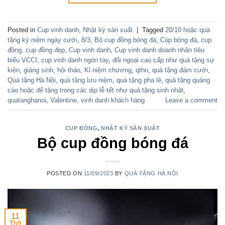
Posted in
Cup vinh danh
,
Nhật ký sản xuất
|
Tagged
20/10 hoặc quà
tặng kỷ niệm ngày cưới
,
8/3
,
Bộ cup đồng bóng đá
,
Cúp bóng đá
,
cup
đồng
,
cup đồng đẹp
,
Cup vinh danh
,
Cup vinh danh doanh nhân tiêu
biểu VCCI
,
cup vinh danh ngón tay
,
đối ngoại cao cấp như quà tặng sự
kiện
,
giáng sinh
,
hội thảo
,
Kỉ niệm chương
,
qthn
,
quà tặng đám cưới
,
Quà tặng Hà Nội
,
quà tặng lưu niệm
,
quà tặng pha lê
,
quà tặng quảng
cáo hoặc để tặng trong các dịp lễ tết như quà tặng sinh nhật
,
quatanghanoi
,
Valentine
,
vinh danh khách hàng
Leave a comment
CUP ĐỒNG
,
NHẬT KÝ SẢN XUẤT
Bộ cup đồng bóng đá
POSTED ON
11/09/2023
BY
QUÀ TẶNG HÀ NỘI
11
Th9