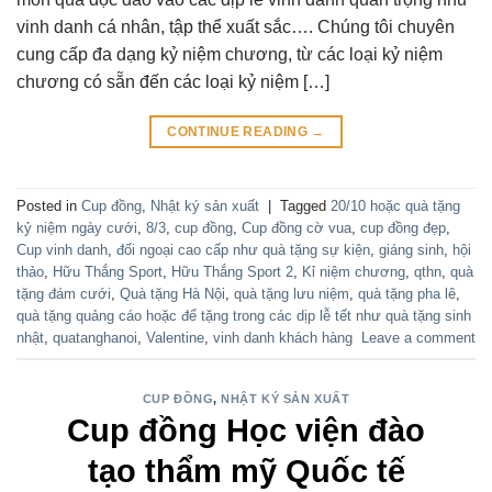
vinh danh cá nhân, tập thể xuất sắc…. Chúng tôi chuyên
cung cấp đa dạng kỷ niệm chương, từ các loại kỷ niệm
chương có sẵn đến các loại kỷ niệm […]
CONTINUE READING
→
Posted in
Cup đồng
,
Nhật ký sản xuất
|
Tagged
20/10 hoặc quà tặng
kỷ niệm ngày cưới
,
8/3
,
cup đồng
,
Cup đồng cờ vua
,
cup đồng đẹp
,
Cup vinh danh
,
đối ngoại cao cấp như quà tặng sự kiện
,
giáng sinh
,
hội
thảo
,
Hữu Thắng Sport
,
Hữu Thắng Sport 2
,
Kỉ niệm chương
,
qthn
,
quà
tặng đám cưới
,
Quà tặng Hà Nội
,
quà tặng lưu niệm
,
quà tặng pha lê
,
quà tặng quảng cáo hoặc để tặng trong các dịp lễ tết như quà tặng sinh
nhật
,
quatanghanoi
,
Valentine
,
vinh danh khách hàng
Leave a comment
CUP ĐỒNG
,
NHẬT KÝ SẢN XUẤT
Cup đồng Học viện đào
tạo thẩm mỹ Quốc tế