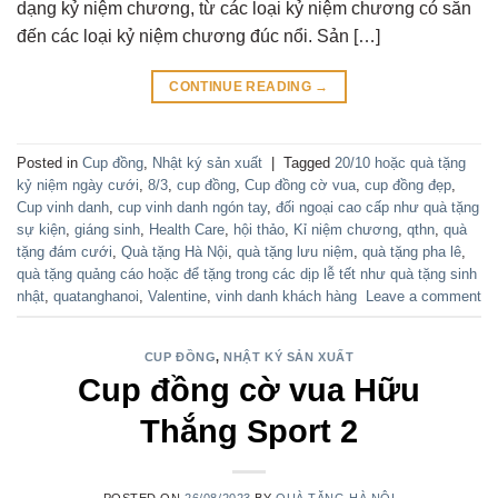
dạng kỷ niệm chương, từ các loại kỷ niệm chương có sẵn
đến các loại kỷ niệm chương đúc nổi. Sản […]
CONTINUE READING
→
Posted in
Cup đồng
,
Nhật ký sản xuất
|
Tagged
20/10 hoặc quà tặng
kỷ niệm ngày cưới
,
8/3
,
cup đồng
,
Cup đồng cờ vua
,
cup đồng đẹp
,
Cup vinh danh
,
cup vinh danh ngón tay
,
đối ngoại cao cấp như quà tặng
sự kiện
,
giáng sinh
,
Health Care
,
hội thảo
,
Kỉ niệm chương
,
qthn
,
quà
tặng đám cưới
,
Quà tặng Hà Nội
,
quà tặng lưu niệm
,
quà tặng pha lê
,
quà tặng quảng cáo hoặc để tặng trong các dịp lễ tết như quà tặng sinh
nhật
,
quatanghanoi
,
Valentine
,
vinh danh khách hàng
Leave a comment
CUP ĐỒNG
,
NHẬT KÝ SẢN XUẤT
Cup đồng cờ vua Hữu
Thắng Sport 2
POSTED ON
26/08/2023
BY
QUÀ TẶNG HÀ NỘI