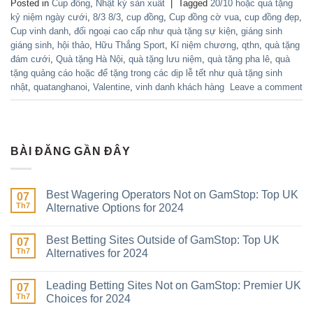
Posted in
Cup đồng
,
Nhật ký sản xuất
|
Tagged
20/10 hoặc quà tặng
kỷ niệm ngày cưới
,
8/3 8/3
,
cup đồng
,
Cup đồng cờ vua
,
cup đồng đẹp
,
Cup vinh danh
,
đối ngoại cao cấp như quà tặng sự kiện
,
giáng sinh
giáng sinh
,
hội thảo
,
Hữu Thắng Sport
,
Kỉ niệm chương
,
qthn
,
quà tặng
đám cưới
,
Quà tặng Hà Nội
,
quà tặng lưu niệm
,
quà tặng pha lê
,
quà
tặng quảng cáo hoặc để tặng trong các dịp lễ tết như quà tặng sinh
nhật
,
quatanghanoi
,
Valentine
,
vinh danh khách hàng
Leave a comment
BÀI ĐĂNG GẦN ĐÂY
Best Wagering Operators Not on GamStop: Top UK
07
Th7
Alternative Options for 2024
Best Betting Sites Outside of GamStop: Top UK
07
Th7
Alternatives for 2024
Leading Betting Sites Not on GamStop: Premier UK
07
Th7
Choices for 2024