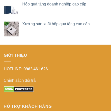
Hộp quà tặng doanh nghiệp cao cấp
Xưởng sản xuất hộp quà tặng cao cấp
GIỚI THIỆU
HOTLINE: 0963 461 626
Chính sách đổi trả
HỖ TRỢ KHÁCH HÀNG