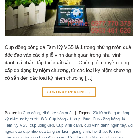
Cup đồng bóng đá Tam Kỳ VS5 là 1 trong những món quà
độc đáo vào các dịp lễ vinh danh quan trọng như vinh
danh cá nhân, tập thể xuất sắc…. Chúng tôi chuyên cung
cấp đa dạng kỷ niệm chương, từ các loại kỷ niệm chương
có sẵn đến các loại kỷ niệm chương […]
CONTINUE READING
→
Posted in
Cup đồng
,
Nhật ký sản xuất
|
Tagged
20/10 hoặc quà tặng
kỷ niệm ngày cưới
,
8/3
,
Cúp bóng đá
,
cup đồng
,
Cup đồng bóng đá
Tam Kỳ VS5
,
cup đồng đẹp
,
Cup vinh danh
,
cup vinh danh ngón tay
,
đối
ngoại cao cấp như quà tặng sự kiện
,
giáng sinh
,
hội thảo
,
Kỉ niệm
chương
,
qthn
,
quà tặng đám cưới
,
Quà tặng Hà Nội
,
quà tặng lưu