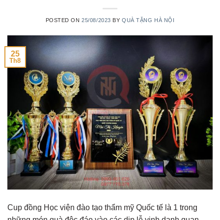
POSTED ON
25/08/2023
BY
QUÀ TẶNG HÀ NỘI
25
Th8
Cup đồng Học viện đào tạo thẩm mỹ Quốc tế là 1 trong
những món quà độc đáo vào các dịp lễ vinh danh quan