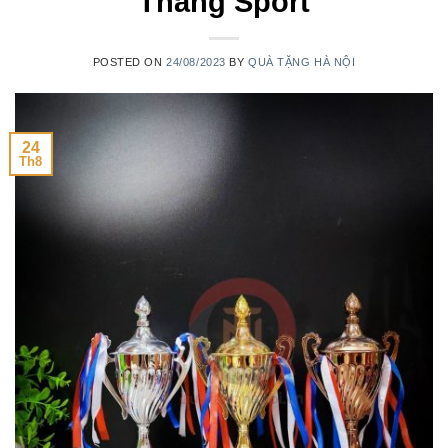
Thắng Sport
POSTED ON
24/08/2023
BY
QUÀ TẶNG HÀ NỘI
24
Th8