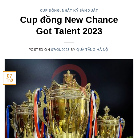
CUP ĐỒNG
,
NHẬT KÝ SẢN XUẤT
Cup đồng New Chance
Got Talent 2023
POSTED ON
07/09/2023
BY
QUÀ TẶNG HÀ NỘI
07
Th9