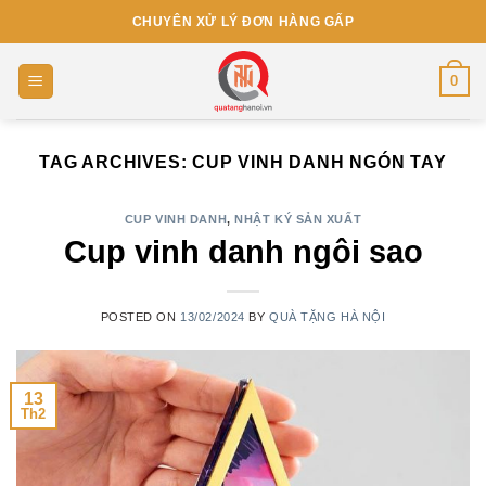
Skip
CHUYÊN XỬ LÝ ĐƠN HÀNG GẤP
to
content
0
TAG ARCHIVES:
CUP VINH DANH NGÓN TAY
CUP VINH DANH
,
NHẬT KÝ SẢN XUẤT
Cup vinh danh ngôi sao
POSTED ON
13/02/2024
BY
QUÀ TẶNG HÀ NỘI
13
Th2