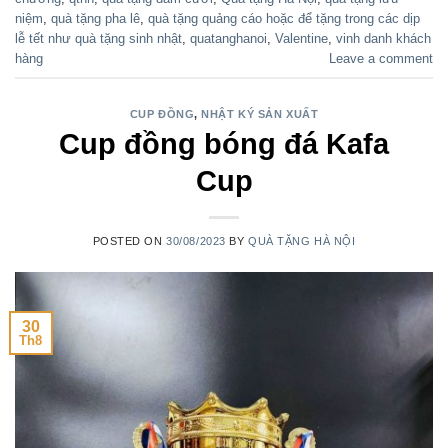
niệm
,
quà tặng pha lê
,
quà tặng quảng cáo hoặc để tặng trong các dịp
lễ tết như quà tặng sinh nhật
,
quatanghanoi
,
Valentine
,
vinh danh khách
hàng
Leave a comment
CUP ĐỒNG
,
NHẬT KÝ SẢN XUẤT
Cup đồng bóng đá Kafa
Cup
POSTED ON
30/08/2023
BY
QUÀ TẶNG HÀ NỘI
30
Th8