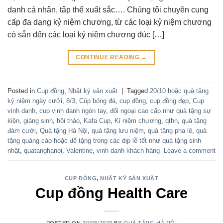
danh cá nhân, tập thể xuất sắc…. Chúng tôi chuyên cung
cấp đa dạng kỷ niệm chương, từ các loại kỷ niệm chương
có sẵn đến các loại kỷ niệm chương đúc […]
CONTINUE READING
→
Posted in
Cup đồng
,
Nhật ký sản xuất
|
Tagged
20/10 hoặc quà tặng
kỷ niệm ngày cưới
,
8/3
,
Cúp bóng đá
,
cup đồng
,
cup đồng đẹp
,
Cup
vinh danh
,
cup vinh danh ngón tay
,
đối ngoại cao cấp như quà tặng sự
kiện
,
giáng sinh
,
hội thảo
,
Kafa Cup
,
Kỉ niệm chương
,
qthn
,
quà tặng
đám cưới
,
Quà tặng Hà Nội
,
quà tặng lưu niệm
,
quà tặng pha lê
,
quà
tặng quảng cáo hoặc để tặng trong các dịp lễ tết như quà tặng sinh
nhật
,
quatanghanoi
,
Valentine
,
vinh danh khách hàng
Leave a comment
CUP ĐỒNG
,
NHẬT KÝ SẢN XUẤT
Cup đồng Health Care
POSTED ON
30/08/2023
BY
QUÀ TẶNG HÀ NỘI