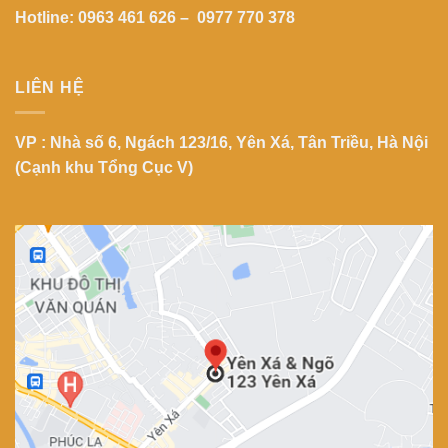
Hotline: 0963 461 626 – 0977 770 378
LIÊN HỆ
VP : Nhà số 6, Ngách 123/16, Yên Xá, Tân Triều, Hà Nội
(Cạnh khu Tổng Cục V)