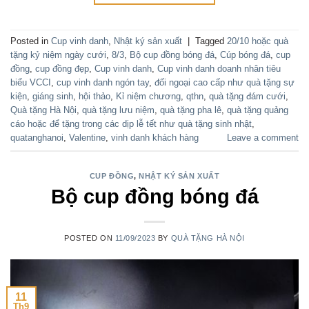
Posted in
Cup vinh danh
,
Nhật ký sản xuất
|
Tagged
20/10 hoặc quà
tặng kỷ niệm ngày cưới
,
8/3
,
Bộ cup đồng bóng đá
,
Cúp bóng đá
,
cup
đồng
,
cup đồng đẹp
,
Cup vinh danh
,
Cup vinh danh doanh nhân tiêu
biểu VCCI
,
cup vinh danh ngón tay
,
đối ngoại cao cấp như quà tặng sự
kiện
,
giáng sinh
,
hội thảo
,
Kỉ niệm chương
,
qthn
,
quà tặng đám cưới
,
Quà tặng Hà Nội
,
quà tặng lưu niệm
,
quà tặng pha lê
,
quà tặng quảng
cáo hoặc để tặng trong các dịp lễ tết như quà tặng sinh nhật
,
quatanghanoi
,
Valentine
,
vinh danh khách hàng
Leave a comment
CUP ĐỒNG
,
NHẬT KÝ SẢN XUẤT
Bộ cup đồng bóng đá
POSTED ON
11/09/2023
BY
QUÀ TẶNG HÀ NỘI
11
Th9