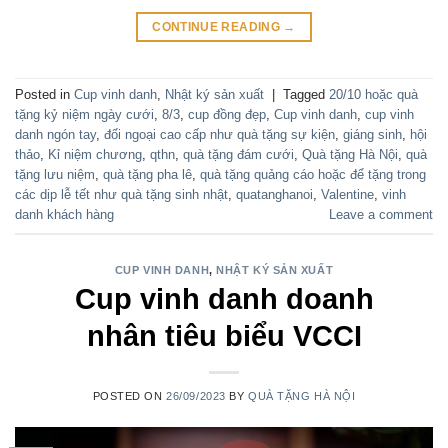
CONTINUE READING
→
Posted in
Cup vinh danh
,
Nhật ký sản xuất
|
Tagged
20/10 hoặc quà
tặng kỷ niệm ngày cưới
,
8/3
,
cup đồng đẹp
,
Cup vinh danh
,
cup vinh
danh ngón tay
,
đối ngoại cao cấp như quà tặng sự kiện
,
giáng sinh
,
hội
thảo
,
Kỉ niệm chương
,
qthn
,
quà tặng đám cưới
,
Quà tặng Hà Nội
,
quà
tặng lưu niệm
,
quà tặng pha lê
,
quà tặng quảng cáo hoặc để tặng trong
các dịp lễ tết như quà tặng sinh nhật
,
quatanghanoi
,
Valentine
,
vinh
danh khách hàng
Leave a comment
CUP VINH DANH
,
NHẬT KÝ SẢN XUẤT
Cup vinh danh doanh
nhân tiêu biểu VCCI
POSTED ON
26/09/2023
BY
QUÀ TẶNG HÀ NỘI