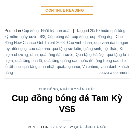
CONTINUE READING
→
Posted in
Cup đồng
,
Nhật ký sản xuất
|
Tagged
20/10 hoặc quà tặng
kỷ niệm ngày cưới
,
8/3
,
Cúp bóng đá
,
cup đồng
,
cup đồng đẹp
,
Cup
đồng New Chance Got Talent 2023
,
Cup vinh danh
,
cup vinh danh ngón
tay
,
đối ngoại cao cấp như quà tặng sự kiện
,
giáng sinh
,
hội thảo
,
Kỉ
niệm chương
,
qthn
,
quà tặng đám cưới
,
Quà tặng Hà Nội
,
quà tặng lưu
niệm
,
quà tặng pha lê
,
quà tặng quảng cáo hoặc để tặng trong các dịp
lễ tết như quà tặng sinh nhật
,
quatanghanoi
,
Valentine
,
vinh danh khách
hàng
Leave a comment
CUP ĐỒNG
,
NHẬT KÝ SẢN XUẤT
Cup đồng bóng đá Tam Kỳ
VS5
POSTED ON
05/09/2023
BY
QUÀ TẶNG HÀ NỘI