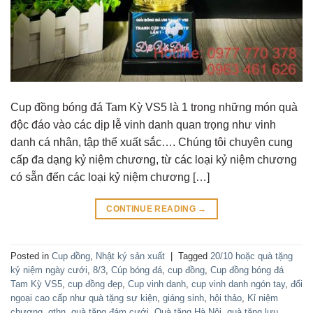
Cup đồng bóng đá Tam Kỳ VS5 là 1 trong những món quà
độc đáo vào các dịp lễ vinh danh quan trọng như vinh
danh cá nhân, tập thể xuất sắc…. Chúng tôi chuyên cung
cấp đa dạng kỷ niệm chương, từ các loại kỷ niệm chương
có sẵn đến các loại kỷ niệm chương […]
CONTINUE READING
→
Posted in
Cup đồng
,
Nhật ký sản xuất
|
Tagged
20/10 hoặc quà tặng
kỷ niệm ngày cưới
,
8/3
,
Cúp bóng đá
,
cup đồng
,
Cup đồng bóng đá
Tam Kỳ VS5
,
cup đồng đẹp
,
Cup vinh danh
,
cup vinh danh ngón tay
,
đối
ngoại cao cấp như quà tặng sự kiện
,
giáng sinh
,
hội thảo
,
Kỉ niệm
chương
,
qthn
,
quà tặng đám cưới
,
Quà tặng Hà Nội
,
quà tặng lưu