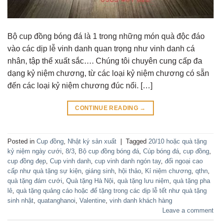
Bộ cup đồng bóng đá là 1 trong những món quà độc đáo
vào các dịp lễ vinh danh quan trọng như vinh danh cá
nhân, tập thể xuất sắc…. Chúng tôi chuyên cung cấp đa
dạng kỷ niệm chương, từ các loại kỷ niệm chương có sẵn
đến các loại kỷ niệm chương đúc nổi. […]
CONTINUE READING
→
Posted in
Cup đồng
,
Nhật ký sản xuất
|
Tagged
20/10 hoặc quà tặng
kỷ niệm ngày cưới
,
8/3
,
Bộ cup đồng bóng đá
,
Cúp bóng đá
,
cup đồng
,
cup đồng đẹp
,
Cup vinh danh
,
cup vinh danh ngón tay
,
đối ngoại cao
cấp như quà tặng sự kiện
,
giáng sinh
,
hội thảo
,
Kỉ niệm chương
,
qthn
,
quà tặng đám cưới
,
Quà tặng Hà Nội
,
quà tặng lưu niệm
,
quà tặng pha
lê
,
quà tặng quảng cáo hoặc để tặng trong các dịp lễ tết như quà tặng
sinh nhật
,
quatanghanoi
,
Valentine
,
vinh danh khách hàng
Leave a comment