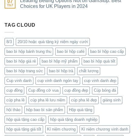
Leading Betting Options Not on GamStop: Best
07
Th7
Choices for UK Players in 2024
TAG CLOUD
8/3
20/10 hoặc quà tặng kỷ niệm ngày cưới
bao bì hộp bánh trung thu
bao bì hộp café
bao bì hộp cao cấp
bao bì hộp giá rẻ
bao bì hộp mỹ phẩm
bao bì hộp quà tết
bao bì hộp trang sức
bao bì hộp trà
chất lượng
Cup vinh danh
cup vinh danh ngón tay
cup vinh danh đẹp
cup đồng
Cup đồng cờ vua
cup đồng đẹp
Cúp bóng đá
cúp pha lê
cúp pha lê lưu niệm
cúp pha lê đẹp
giáng sinh
hội thảo
hộp bao bì sản phẩm
Hộp quà tặng
hộp quà tặng cao cấp
hộp quà tặng doanh nghiệp
hộp quà tặng giá tốt
Kỉ niệm chương
Kỉ niệm chương vinh danh