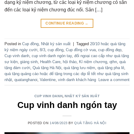
dạng kỷ niệm chương, từ các loại kỷ niệm chương có sẵn
đến các loại kỷ niệm chương đúc nổi. Sản […]
CONTINUE READING
→
Posted in
Cup đồng
,
Nhật ký sản xuất
|
Tagged
20/10 hoặc quà tặng
kỷ niệm ngày cưới
,
8/3
,
cup đồng
,
Cup đồng cờ vua
,
cup đồng đẹp
,
Cup vinh danh
,
cup vinh danh ngón tay
,
đối ngoại cao cấp như quà tặng
sự kiện
,
giáng sinh
,
Health Care
,
hội thảo
,
Kỉ niệm chương
,
qthn
,
quà
tặng đám cưới
,
Quà tặng Hà Nội
,
quà tặng lưu niệm
,
quà tặng pha lê
,
quà tặng quảng cáo hoặc để tặng trong các dịp lễ tết như quà tặng sinh
nhật
,
quatanghanoi
,
Valentine
,
vinh danh khách hàng
Leave a comment
CUP VINH DANH
,
NHẬT KÝ SẢN XUẤT
Cup vinh danh ngón tay
POSTED ON
14/08/2023
BY
QUÀ TẶNG HÀ NỘI