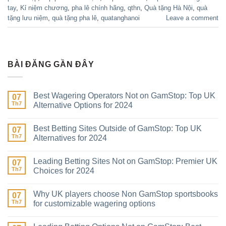
tay
,
Kỉ niệm chương
,
pha lê chính hãng
,
qthn
,
Quà tặng Hà Nội
,
quà
tặng lưu niệm
,
quà tặng pha lê
,
quatanghanoi
Leave a comment
BÀI ĐĂNG GẦN ĐÂY
Best Wagering Operators Not on GamStop: Top UK
07
Th7
Alternative Options for 2024
Best Betting Sites Outside of GamStop: Top UK
07
Th7
Alternatives for 2024
Leading Betting Sites Not on GamStop: Premier UK
07
Th7
Choices for 2024
Why UK players choose Non GamStop sportsbooks
07
Th7
for customizable wagering options