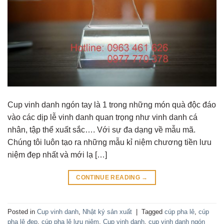
Cup vinh danh ngón tay là 1 trong những món quà độc đáo
vào các dịp lễ vinh danh quan trọng như vinh danh cá
nhân, tập thể xuất sắc…. Với sự đa dạng về mẫu mã.
Chúng tôi luôn tạo ra những mẫu kỉ niệm chương tiền lưu
niệm đẹp nhất và mới lạ […]
CONTINUE READING
→
Posted in
Cup vinh danh
,
Nhật ký sản xuất
|
Tagged
cúp pha lê
,
cúp
pha lê đẹp
,
cúp pha lê lưu niệm
,
Cup vinh danh
,
cup vinh danh ngón