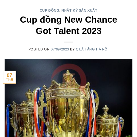
CUP ĐỒNG
,
NHẬT KÝ SẢN XUẤT
Cup đồng New Chance
Got Talent 2023
POSTED ON
07/09/2023
BY
QUÀ TẶNG HÀ NỘI
07
Th9