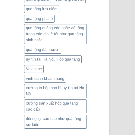
quà tặng lưu niệm
quà tặng pha lê
quà tặng quảng cáo hoặc để tặng
trong các dịp lễ tết như quà tặng
sinh nhật
quà tặng đám cưới
uy tín tại Hà Nội. Hộp quà tặng
Valentine
vinh danh khách hàng
xưởng in hộp bao bì uy tín tại Hà
Nội
xưởng sản xuất hộp quà tặng
cao cấp
đối ngoại cao cấp như quà tặng
sự kiện