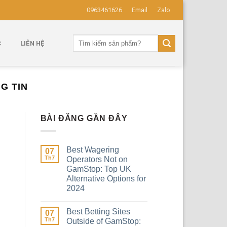
0963461626
Email
Zalo
Tìm
C
LIÊN HỆ
kiếm:
G TIN
BÀI ĐĂNG GẦN ĐÂY
Best Wagering
07
Th7
Operators Not on
GamStop: Top UK
Alternative Options for
2024
Best Betting Sites
07
Th7
Outside of GamStop: