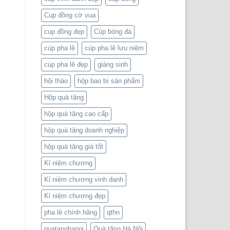
Cup đồng cờ vua
cup đồng đẹp
Cúp bóng đá
cúp pha lê
cúp pha lê lưu niệm
cúp pha lê đẹp
giáng sinh
hội thảo
hộp bao bì sản phẩm
Hộp quà tặng
hộp quà tặng cao cấp
hộp quà tặng doanh nghiệp
hộp quà tặng giá tốt
Kỉ niệm chương
Kỉ niệm chương vinh danh
Kỉ niệm chương đẹp
pha lê chính hãng
qthn
quatanghanoi
Quà tặng Hà Nội