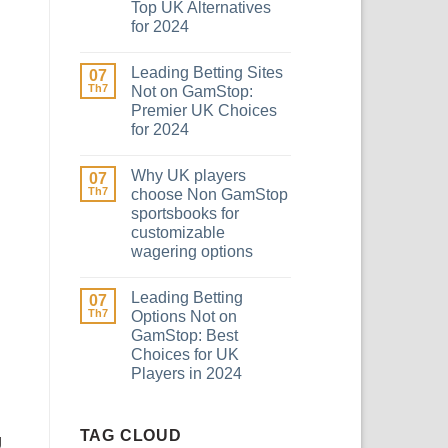
Top UK Alternatives
for 2024
Leading Betting Sites
07
Th7
Not on GamStop:
Premier UK Choices
for 2024
Why UK players
07
Th7
choose Non GamStop
sportsbooks for
customizable
wagering options
Leading Betting
07
Th7
Options Not on
GamStop: Best
Choices for UK
Players in 2024
TAG CLOUD
g