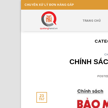
Skip
CHUYÊN XỬ LÝ ĐƠN HÀNG GẤP
to
content
TRANG CHỦ
CATE
C
CHÍNH SÁC
POSTE
23
Th7