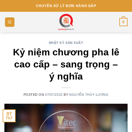
Skip
CHUYÊN XỬ LÝ ĐƠN HÀNG GẤP
to
content
0
NHẬT KÝ SẢN XUẤT
Kỷ niệm chương pha lê
cao cấp – sang trọng –
ý nghĩa
POSTED ON
07/07/2022
BY
NGUYỄN THÙY LƯƠNG
07
Th7