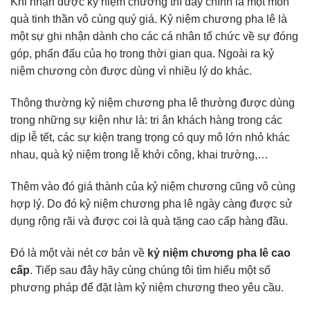
Khi nhận được kỷ niệm chương thì đây chính là một món
quà tinh thần vô cùng quý giá. Kỷ niệm chương pha lê là
một sự ghi nhận dành cho các cá nhân tổ chức về sự đóng
góp, phấn đấu của họ trong thời gian qua. Ngoài ra kỷ
niệm chương còn được dùng vì nhiều lý do khác.
Thông thường kỷ niệm chương pha lê thường được dùng
trong những sự kiện như là: tri ân khách hàng trong các
dịp lễ tết, các sự kiện trang trọng có quy mô lớn nhỏ khác
nhau, quà kỷ niệm trong lễ khởi công, khai trường,…
Thêm vào đó giá thành của kỷ niệm chương cũng vô cùng
hợp lý. Do đó kỷ niệm chương pha lê ngày càng được sử
dụng rộng rãi và được coi là quà tặng cao cấp hàng đầu.
Đó là một vài nét cơ bản về
kỷ niệm chương pha lê cao
cấp
. Tiếp sau đây hãy cùng chúng tôi tìm hiểu một số
phương pháp để đặt làm kỷ niệm chương theo yêu cầu.