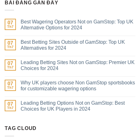
BÀI ĐĂNG GẦN ĐÂY
Best Wagering Operators Not on GamStop: Top UK
07
Th7
Alternative Options for 2024
Best Betting Sites Outside of GamStop: Top UK
07
Th7
Alternatives for 2024
Leading Betting Sites Not on GamStop: Premier UK
07
Th7
Choices for 2024
Why UK players choose Non GamStop sportsbooks
07
Th7
for customizable wagering options
Leading Betting Options Not on GamStop: Best
07
Th7
Choices for UK Players in 2024
TAG CLOUD