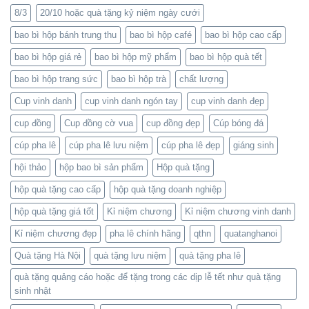
8/3
20/10 hoặc quà tặng kỷ niệm ngày cưới
bao bì hộp bánh trung thu
bao bì hộp café
bao bì hộp cao cấp
bao bì hộp giá rẻ
bao bì hộp mỹ phẩm
bao bì hộp quà tết
bao bì hộp trang sức
bao bì hộp trà
chất lượng
Cup vinh danh
cup vinh danh ngón tay
cup vinh danh đẹp
cup đồng
Cup đồng cờ vua
cup đồng đẹp
Cúp bóng đá
cúp pha lê
cúp pha lê lưu niệm
cúp pha lê đẹp
giáng sinh
hội thảo
hộp bao bì sản phẩm
Hộp quà tặng
hộp quà tặng cao cấp
hộp quà tặng doanh nghiệp
hộp quà tặng giá tốt
Kỉ niệm chương
Kỉ niệm chương vinh danh
Kỉ niệm chương đẹp
pha lê chính hãng
qthn
quatanghanoi
Quà tặng Hà Nội
quà tặng lưu niệm
quà tặng pha lê
quà tặng quảng cáo hoặc để tặng trong các dịp lễ tết như quà tặng
sinh nhật