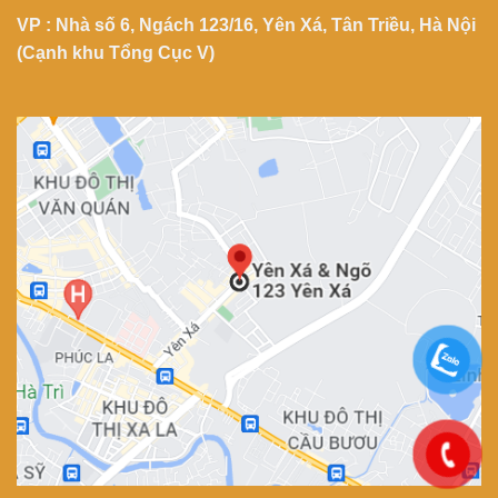
VP : Nhà số 6, Ngách 123/16, Yên Xá, Tân Triều, Hà Nội
(Cạnh khu Tổng Cục V)