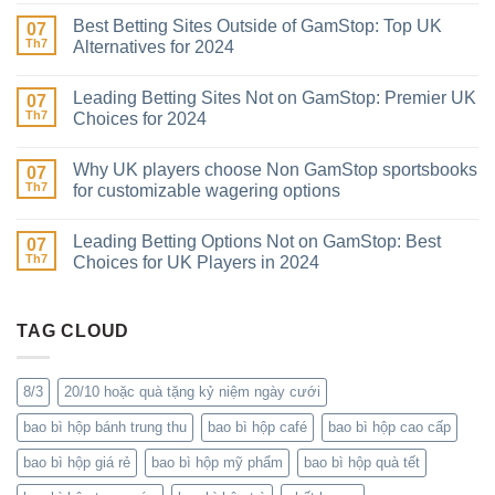
Best Betting Sites Outside of GamStop: Top UK
07
Th7
Alternatives for 2024
Leading Betting Sites Not on GamStop: Premier UK
07
Th7
Choices for 2024
Why UK players choose Non GamStop sportsbooks
07
Th7
for customizable wagering options
Leading Betting Options Not on GamStop: Best
07
Th7
Choices for UK Players in 2024
TAG CLOUD
8/3
20/10 hoặc quà tặng kỷ niệm ngày cưới
bao bì hộp bánh trung thu
bao bì hộp café
bao bì hộp cao cấp
bao bì hộp giá rẻ
bao bì hộp mỹ phẩm
bao bì hộp quà tết