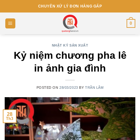
Skip
CHUYÊN XỬ LÝ ĐƠN HÀNG GẤP
to
content
0
NHẬT KÝ SẢN XUẤT
Kỷ niệm chương pha lê
in ảnh gia đình
POSTED ON
28/03/2023
BY
TRẦN LÂM
28
Th3