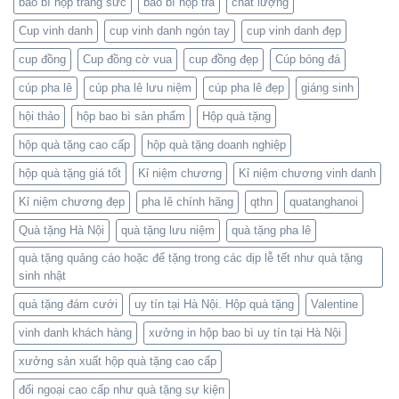
bao bì hộp trang sức
bao bì hộp trà
chất lượng
Cup vinh danh
cup vinh danh ngón tay
cup vinh danh đẹp
cup đồng
Cup đồng cờ vua
cup đồng đẹp
Cúp bóng đá
cúp pha lê
cúp pha lê lưu niệm
cúp pha lê đẹp
giáng sinh
hội thảo
hộp bao bì sản phẩm
Hộp quà tặng
hộp quà tặng cao cấp
hộp quà tặng doanh nghiệp
hộp quà tặng giá tốt
Kỉ niệm chương
Kỉ niệm chương vinh danh
Kỉ niệm chương đẹp
pha lê chính hãng
qthn
quatanghanoi
Quà tặng Hà Nội
quà tặng lưu niệm
quà tặng pha lê
quà tặng quảng cáo hoặc để tặng trong các dịp lễ tết như quà tặng
sinh nhật
quà tặng đám cưới
uy tín tại Hà Nội. Hộp quà tặng
Valentine
vinh danh khách hàng
xưởng in hộp bao bì uy tín tại Hà Nội
xưởng sản xuất hộp quà tặng cao cấp
đối ngoại cao cấp như quà tặng sự kiện