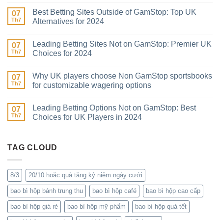
Best Betting Sites Outside of GamStop: Top UK
07
Th7
Alternatives for 2024
Leading Betting Sites Not on GamStop: Premier UK
07
Th7
Choices for 2024
Why UK players choose Non GamStop sportsbooks
07
Th7
for customizable wagering options
Leading Betting Options Not on GamStop: Best
07
Th7
Choices for UK Players in 2024
TAG CLOUD
8/3
20/10 hoặc quà tặng kỷ niệm ngày cưới
bao bì hộp bánh trung thu
bao bì hộp café
bao bì hộp cao cấp
bao bì hộp giá rẻ
bao bì hộp mỹ phẩm
bao bì hộp quà tết