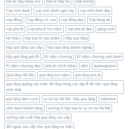
bao bì hộp trang sức
bao bì hộp trà
chất lượng
Cup vinh danh
cup vinh danh ngón tay
cup vinh danh đẹp
cup đồng
Cup đồng cờ vua
cup đồng đẹp
Cúp bóng đá
cúp pha lê
cúp pha lê lưu niệm
cúp pha lê đẹp
giáng sinh
hội thảo
hộp bao bì sản phẩm
Hộp quà tặng
hộp quà tặng cao cấp
hộp quà tặng doanh nghiệp
hộp quà tặng giá tốt
Kỉ niệm chương
Kỉ niệm chương vinh danh
Kỉ niệm chương đẹp
pha lê chính hãng
qthn
quatanghanoi
Quà tặng Hà Nội
quà tặng lưu niệm
quà tặng pha lê
quà tặng quảng cáo hoặc để tặng trong các dịp lễ tết như quà tặng
sinh nhật
quà tặng đám cưới
uy tín tại Hà Nội. Hộp quà tặng
Valentine
vinh danh khách hàng
xưởng in hộp bao bì uy tín tại Hà Nội
xưởng sản xuất hộp quà tặng cao cấp
đối ngoại cao cấp như quà tặng sự kiện