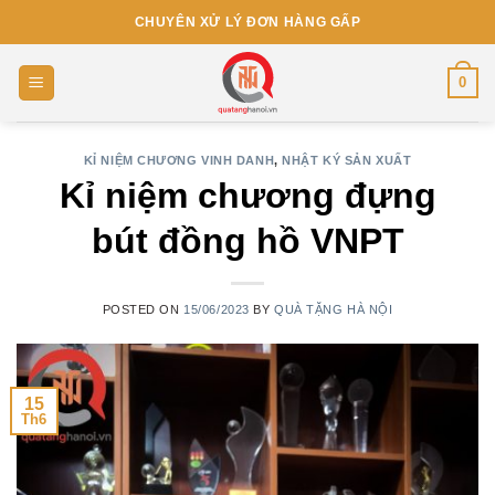
Skip
CHUYÊN XỬ LÝ ĐƠN HÀNG GẤP
to
content
0
KỈ NIỆM CHƯƠNG VINH DANH
,
NHẬT KÝ SẢN XUẤT
Kỉ niệm chương đựng
bút đồng hồ VNPT
POSTED ON
15/06/2023
BY
QUÀ TẶNG HÀ NỘI
15
Th6