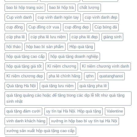
bao bì hộp trang sức
bao bì hộp trà
chất lượng
Cup vinh danh
cup vinh danh ngón tay
cup vinh danh đẹp
cup đồng
Cup đồng cờ vua
cup đồng đẹp
Cúp bóng đá
cúp pha lê
cúp pha lê lưu niệm
cúp pha lê đẹp
giáng sinh
hội thảo
hộp bao bì sản phẩm
Hộp quà tặng
hộp quà tặng cao cấp
hộp quà tặng doanh nghiệp
hộp quà tặng giá tốt
Kỉ niệm chương
Kỉ niệm chương vinh danh
Kỉ niệm chương đẹp
pha lê chính hãng
qthn
quatanghanoi
Quà tặng Hà Nội
quà tặng lưu niệm
quà tặng pha lê
quà tặng quảng cáo hoặc để tặng trong các dịp lễ tết như quà tặng
sinh nhật
quà tặng đám cưới
uy tín tại Hà Nội. Hộp quà tặng
Valentine
vinh danh khách hàng
xưởng in hộp bao bì uy tín tại Hà Nội
xưởng sản xuất hộp quà tặng cao cấp