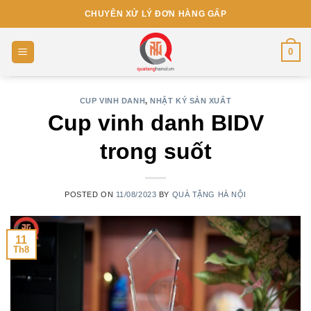
Skip
CHUYÊN XỬ LÝ ĐƠN HÀNG GẤP
to
content
0
CUP VINH DANH
,
NHẬT KÝ SẢN XUẤT
Cup vinh danh BIDV
trong suốt
POSTED ON
11/08/2023
BY
QUÀ TẶNG HÀ NỘI
11
Th8