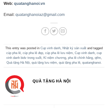
Web:
quatanghanoi.vn
Email:
quatanghanoiaz@gmail.com
This entry was posted in
Cup vinh danh
,
Nhật ký sản xuất
and tagged
cúp pha lê
,
cúp pha lê đẹp
,
cúp pha lê lưu niệm
,
Cup vinh danh
,
cup
vinh danh bidv trong suốt
,
Kỉ niệm chương
,
pha lê chính hãng
,
qthn
,
Quà tặng Hà Nội
,
quà tặng lưu niệm
,
quà tặng pha lê
,
quatanghanoi
.
QUÀ TẶNG HÀ NỘI