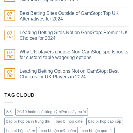
Best Betting Sites Outside of GamStop: Top UK
07
Th7
Alternatives for 2024
Leading Betting Sites Not on GamStop: Premier UK
07
Th7
Choices for 2024
Why UK players choose Non GamStop sportsbooks
07
Th7
for customizable wagering options
Leading Betting Options Not on GamStop: Best
07
Th7
Choices for UK Players in 2024
TAG CLOUD
8/3
20/10 hoặc quà tặng kỷ niệm ngày cưới
bao bì hộp bánh trung thu
bao bì hộp café
bao bì hộp cao cấp
bao bì hộp giá rẻ
bao bì hộp mỹ phẩm
bao bì hộp quà tết