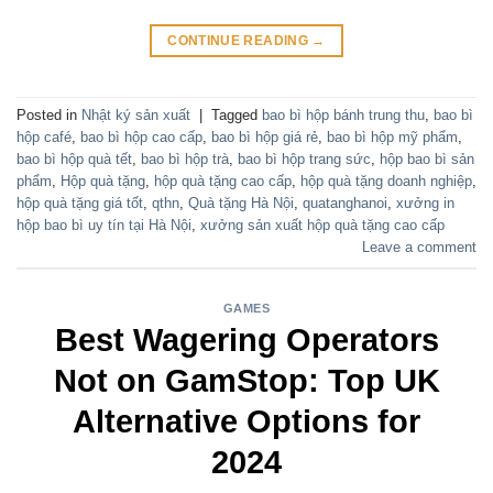
CONTINUE READING
→
Posted in
Nhật ký sản xuất
|
Tagged
bao bì hộp bánh trung thu
,
bao bì
hộp café
,
bao bì hộp cao cấp
,
bao bì hộp giá rẻ
,
bao bì hộp mỹ phẩm
,
bao bì hộp quà tết
,
bao bì hộp trà
,
bao bì hộp trang sức
,
hộp bao bì sản
phẩm
,
Hộp quà tặng
,
hộp quà tặng cao cấp
,
hộp quà tặng doanh nghiệp
,
hộp quà tặng giá tốt
,
qthn
,
Quà tặng Hà Nội
,
quatanghanoi
,
xưởng in
hộp bao bì uy tín tại Hà Nội
,
xưởng sản xuất hộp quà tặng cao cấp
Leave a comment
GAMES
Best Wagering Operators
Not on GamStop: Top UK
Alternative Options for
2024