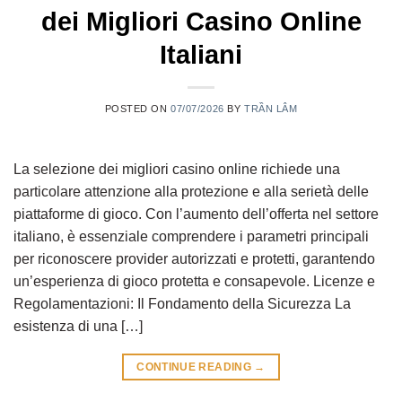
dei Migliori Casino Online
Italiani
POSTED ON
07/07/2026
BY
TRẦN LÂM
La selezione dei migliori casino online richiede una
particolare attenzione alla protezione e alla serietà delle
piattaforme di gioco. Con l’aumento dell’offerta nel settore
italiano, è essenziale comprendere i parametri principali
per riconoscere provider autorizzati e protetti, garantendo
un’esperienza di gioco protetta e consapevole. Licenze e
Regolamentazioni: Il Fondamento della Sicurezza La
esistenza di una […]
CONTINUE READING
→