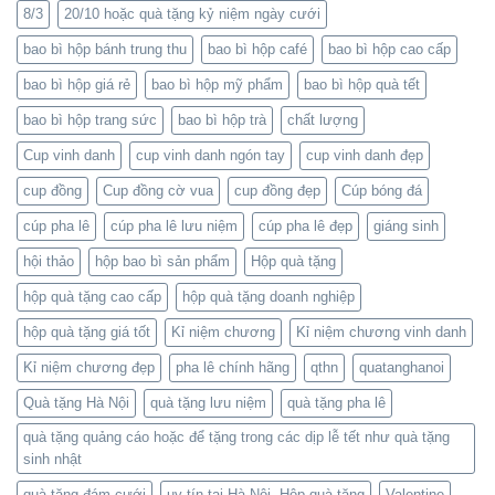
8/3
20/10 hoặc quà tặng kỷ niệm ngày cưới
bao bì hộp bánh trung thu
bao bì hộp café
bao bì hộp cao cấp
bao bì hộp giá rẻ
bao bì hộp mỹ phẩm
bao bì hộp quà tết
bao bì hộp trang sức
bao bì hộp trà
chất lượng
Cup vinh danh
cup vinh danh ngón tay
cup vinh danh đẹp
cup đồng
Cup đồng cờ vua
cup đồng đẹp
Cúp bóng đá
cúp pha lê
cúp pha lê lưu niệm
cúp pha lê đẹp
giáng sinh
hội thảo
hộp bao bì sản phẩm
Hộp quà tặng
hộp quà tặng cao cấp
hộp quà tặng doanh nghiệp
hộp quà tặng giá tốt
Kỉ niệm chương
Kỉ niệm chương vinh danh
Kỉ niệm chương đẹp
pha lê chính hãng
qthn
quatanghanoi
Quà tặng Hà Nội
quà tặng lưu niệm
quà tặng pha lê
quà tặng quảng cáo hoặc để tặng trong các dịp lễ tết như quà tặng
sinh nhật
quà tặng đám cưới
uy tín tại Hà Nội. Hộp quà tặng
Valentine