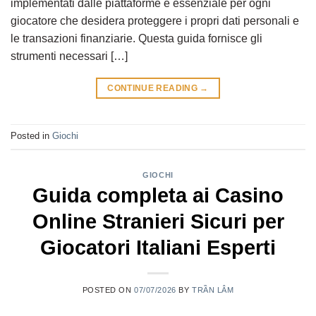
implementati dalle piattaforme è essenziale per ogni
giocatore che desidera proteggere i propri dati personali e
le transazioni finanziarie. Questa guida fornisce gli
strumenti necessari […]
CONTINUE READING
→
Posted in
Giochi
GIOCHI
Guida completa ai Casino
Online Stranieri Sicuri per
Giocatori Italiani Esperti
POSTED ON
07/07/2026
BY
TRẦN LÂM