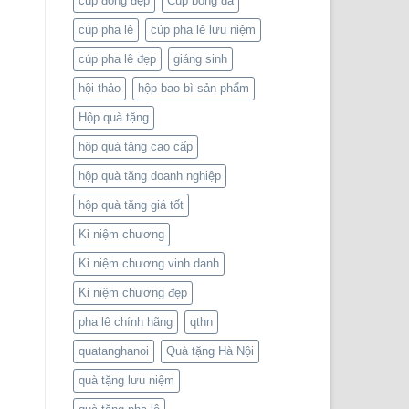
cup đồng đẹp
Cúp bóng đá
cúp pha lê
cúp pha lê lưu niệm
cúp pha lê đẹp
giáng sinh
hội thảo
hộp bao bì sản phẩm
Hộp quà tặng
hộp quà tặng cao cấp
hộp quà tặng doanh nghiệp
hộp quà tặng giá tốt
Kỉ niệm chương
Kỉ niệm chương vinh danh
Kỉ niệm chương đẹp
pha lê chính hãng
qthn
quatanghanoi
Quà tặng Hà Nội
quà tặng lưu niệm