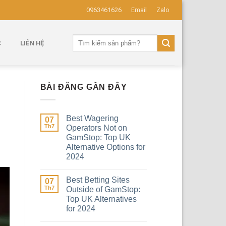
0963461626
Email
Zalo
Tìm
C
LIÊN HỆ
kiếm:
BÀI ĐĂNG GẦN ĐÂY
Best Wagering
07
Th7
Operators Not on
GamStop: Top UK
Alternative Options for
2024
Best Betting Sites
07
Th7
Outside of GamStop:
Top UK Alternatives
for 2024