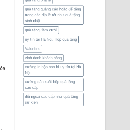
quà tặng pha lê
quà tặng quảng cáo hoặc để tặng
trong các dịp lễ tết như quà tặng
sinh nhật
quà tặng đám cưới
uy tín tại Hà Nội. Hộp quà tặng
Valentine
vinh danh khách hàng
xưởng in hộp bao bì uy tín tại Hà
tỏa
Nội
xưởng sản xuất hộp quà tặng
cao cấp
đối ngoại cao cấp như quà tặng
sự kiện