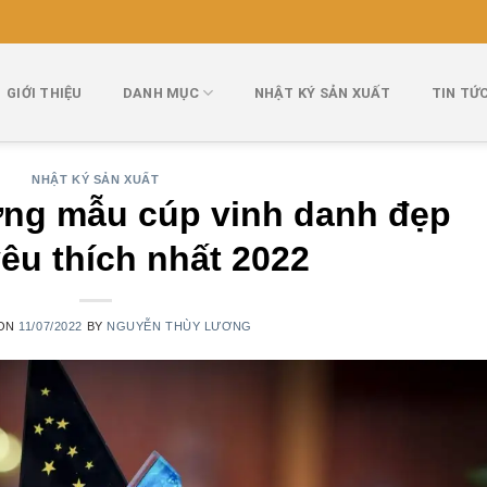
GIỚI THIỆU
DANH MỤC
NHẬT KÝ SẢN XUẤT
TIN TỨ
NHẬT KÝ SẢN XUẤT
ng mẫu cúp vinh danh đẹp
êu thích nhất 2022
 ON
11/07/2022
BY
NGUYỄN THÙY LƯƠNG