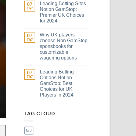
Leading Betting Sites
07
Th7
Not on GamStop:
Premier UK Choices
for 2024
Why UK players
07
Th7
choose Non GamStop
sportsbooks for
customizable
wagering options
Leading Betting
07
Th7
Options Not on
GamStop: Best
Choices for UK
Players in 2024
TAG CLOUD
8/3