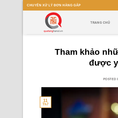
Skip
CHUYÊN XỬ LÝ ĐƠN HÀNG GẤP
to
content
TRANG CHỦ
Tham khảo nhữ
được y
POSTED
11
Th7