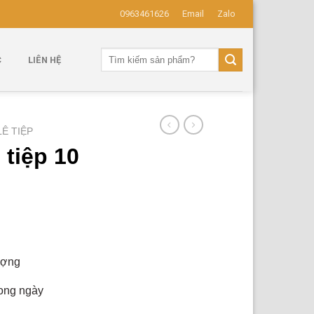
0963461626
Email
Zalo
Tìm
C
LIÊN HỆ
kiếm:
LÊ TIỆP
 tiệp 10
ượng
rong ngày