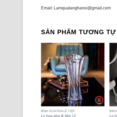
Email: Lamquatanghanoi@gmail.com
SẢN PHẨM TƯƠNG TỰ
TIỆP
BÌNH HOA PHA LÊ TIỆP
BÌNH
ệp 27
Lọ hoa pha lê tiệp 12
Lọ h