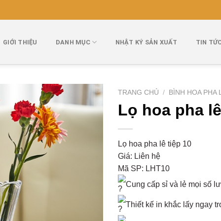
GIỚI THIỆU
DANH MỤC
NHẬT KÝ SẢN XUẤT
TIN TỨ
TRANG CHỦ
/
BÌNH HOA PHA 
Lọ hoa pha lê
Lọ hoa pha lê tiệp 10
Giá: Liên hệ
Mã SP: LHT10
Cung cấp sỉ và lẻ mọi số l
Thiết kế in khắc lấy ngay t