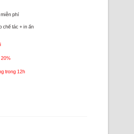
 miễn phí
 chế tác + in ấn
i
 20%
ng trong 12h