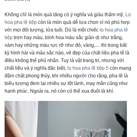
Không chỉ là món quà tặng có ý nghĩa và giàu thẩm mỹ,
Lọ
hoa pha lê tiệp
còn là món quà dễ lựa chọn vì nó phù hợp
với mọi đối tượng, lứa tuổi. Dù là một chiếc
lọ hoa pha lê
tiệp
trơn hay màu, bình hoa màu sắc giản dị như trắng,
xám hay những màu rực rỡ như đỏ, vàng,… thì trong bất
kỳ hình hài và màu sắc nào, vẻ đẹp của chất liệu pha lê là
điều không thể phủ nhận. Tuy là vật trang trí, nhưng với
chất liệu và ý nghĩa đặc biệt,
lọ hoa pha lê tiệp 5
còn mang
đậm chất phong thủy, khi nhiều người cho rằng, pha lê là
biểu tượng đem lại nhiều sự tốt lành, may mắn cũng như
hạnh phúc. Ngoài ra, nó còn có thể xua đuổi tà khí.