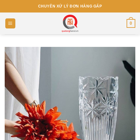
Skip
CHUYÊN XỬ LÝ ĐƠN HÀNG GẤP
to
content
0