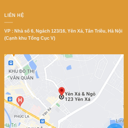
LIÊN HỆ
VP : Nhà số 6, Ngách 123/16, Yên Xá, Tân Triều, Hà Nội
(Cạnh khu Tổng Cục V)