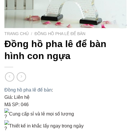
TRANG CHỦ
/
ĐỒNG HỒ PHA LÊ ĐỂ BÀN
Đồng hồ pha lê để bàn
hình con ngựa
Đồng hồ pha lê để bàn
:
Giá: Liên hệ
Mã SP: 046
Cung cấp sỉ và lẻ mọi số lượng
Thiết kế in khắc lấy ngay trong ngày