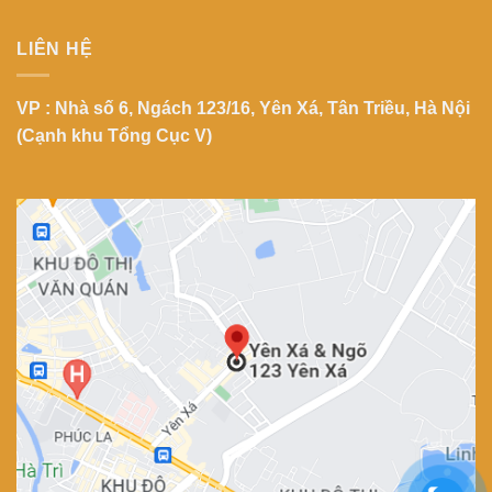
LIÊN HỆ
VP : Nhà số 6, Ngách 123/16, Yên Xá, Tân Triều, Hà Nội
(Cạnh khu Tổng Cục V)