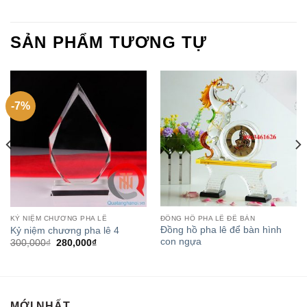
SẢN PHẨM TƯƠNG TỰ
-7%
KỶ NIỆM CHƯƠNG PHA LÊ
ĐỒNG HỒ PHA LÊ ĐỂ BÀN
Đồng hồ pha lê để bàn hình
Kỷ niệm chương pha lê 4
con ngựa
300,000
₫
280,000
₫
MỚI NHẤT