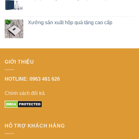
Xưởng sản xuất hộp quà tặng cao cấp
GIỚI THIỆU
HOTLINE: 0963 461 626
Chính sách đổi trả
HỖ TRỢ KHÁCH HÀNG