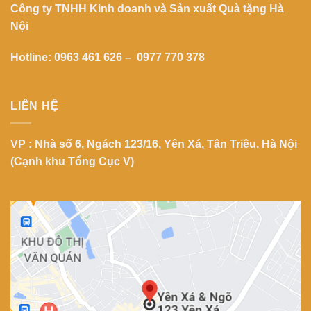
Công ty TNHH Kinh doanh và Sản xuất Quà tặng Hà
Nội
Hotline: 0963 461 626 – 0977 770 378
LIÊN HỆ
VP : Nhà số 6, Ngách 123/16, Yên Xá, Tân Triều, Hà Nội
(Cạnh khu Tổng Cục V)