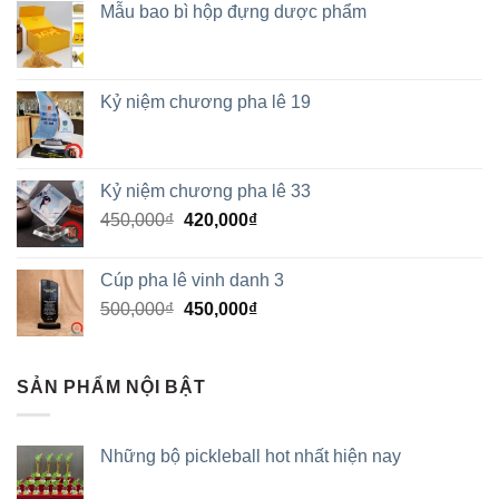
Mẫu bao bì hộp đựng dược phẩm
Kỷ niệm chương pha lê 19
Kỷ niệm chương pha lê 33
450,000
₫
420,000
₫
Cúp pha lê vinh danh 3
500,000
₫
450,000
₫
SẢN PHẨM NỘI BẬT
Những bộ pickleball hot nhất hiện nay