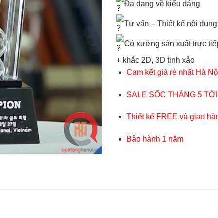
Đa dang về kiểu dáng
Tư vấn – Thiết kế nội dung
Có xưởng sản xuất trực tiếp
+ khắc 2D, 3D tinh xảo
Cam kết giá rẻ nhất Hà Nộ
SALE SỐC THÁNG 5 TỚI
Thiết kế FREE và giao hà
Bảo hành 1 năm