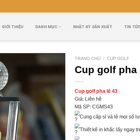
GIỚI THIỆU
DANH MỤC
NHẬT KÝ SẢN XUẤT
TIN TỨ
TRANG CHỦ
/
CÚP GOLF
Cup golf pha 
Cup golf pha lê 43
Giá: Liên hệ
Mã SP: CGMS43
Cung cấp sỉ và lẻ mọi số l
Thiết kế in khắc lấy ngay t