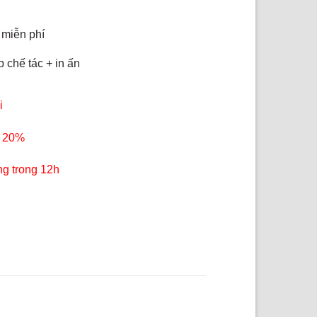
 miễn phí
 chế tác + in ấn
i
 20%
ng trong 12h