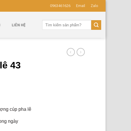
0963461626
Email
Zalo
Tìm
C
LIÊN HỆ
kiếm:
lê 43
ượng cúp pha lê
rong ngày