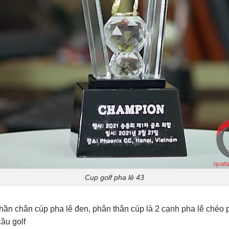
Cup golf pha lê 43
n chân cúp pha lê đen, phân thân cúp là 2 cạnh pha lê chéo p
cầu golf