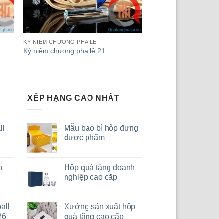
KỶ NIỆM CHƯƠNG PHA LÊ
Kỷ niệm chương pha lê 21
XẾP HẠNG CAO NHẤT
ll
Mẫu bao bì hộp đựng
dược phẩm
n
Hộp quà tặng doanh
nghiệp cao cấp
all
Xưởng sản xuất hộp
26
quà tặng cao cấp