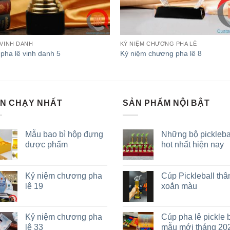
VINH DANH
KỶ NIỆM CHƯƠNG PHA LÊ
pha lê vinh danh 5
Kỷ niệm chương pha lê 8
N CHẠY NHẤT
SẢN PHẨM NỘI BẬT
Mẫu bao bì hộp đựng
Những bộ pickleba
dược phẩm
hot nhất hiện nay
Kỷ niệm chương pha
Cúp Pickleball thâ
lê 19
xoắn màu
Kỷ niệm chương pha
Cúp pha lê pickle b
lê 33
mẫu mới tháng 20