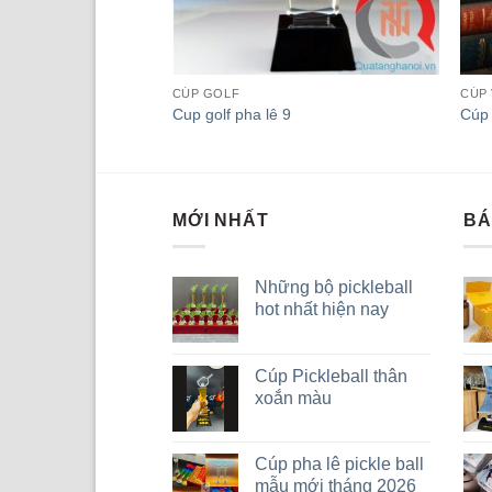
 PHA LÊ
CÚP GOLF
CÚP 
pha lê 14
Cup golf pha lê 9
Cúp 
MỚI NHẤT
BÁ
Những bộ pickleball
hot nhất hiện nay
Cúp Pickleball thân
xoắn màu
Cúp pha lê pickle ball
mẫu mới tháng 2026