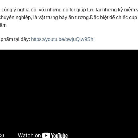
 y cùng ý nghĩa đồi với những golfer giúp lưu lại những kỷ niệ
 chuyên nghiêp, là vật trưng bày ấn tượng.Đặc biệt để chiếc cúp
hẩm
 phẩm tại đây:
https://youtu.be/bwjuQiw9ShI