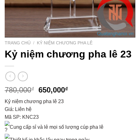
TRANG CHỦ
/
KỶ NIỆM CHƯƠNG PHA LÊ
Kỷ niệm chương pha lê 23
780,000
650,000
₫
₫
Kỷ niệm chương pha lê 23
Giá: Liên hệ
Mã SP: KNC23
Cung cấp sỉ và lẻ mọi số lượng cúp pha lê
Thiết kế in khắc lấy ngay trong ngày