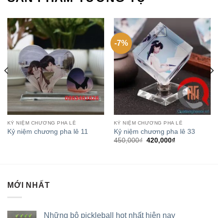
-7%
KỶ NIỆM CHƯƠNG PHA LÊ
KỶ NIỆM CHƯƠNG PHA LÊ
Kỷ niệm chương pha lê 11
Kỷ niệm chương pha lê 33
450,000
₫
420,000
₫
MỚI NHẤT
Những bộ pickleball hot nhất hiện nay