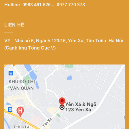
Hotline: 0963 461 626 – 0977 770 378
LIÊN HỆ
VP : Nhà số 6, Ngách 123/16, Yên Xá, Tân Triều, Hà Nội
(Cạnh khu Tổng Cục V)