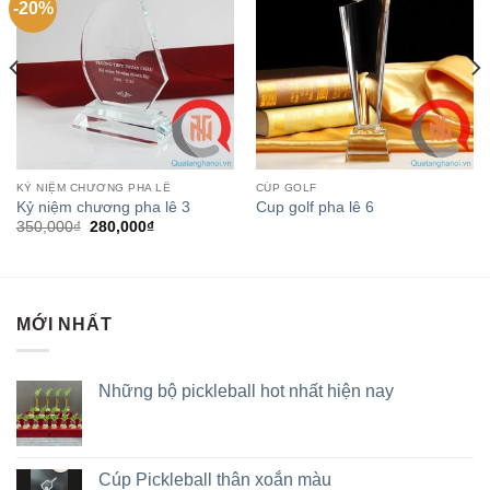
-20%
KỶ NIỆM CHƯƠNG PHA LÊ
CÚP GOLF
Kỷ niệm chương pha lê 3
Cup golf pha lê 6
350,000
₫
280,000
₫
MỚI NHẤT
Những bộ pickleball hot nhất hiện nay
Cúp Pickleball thân xoắn màu