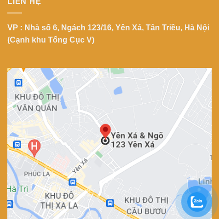
LIÊN HỆ
VP : Nhà số 6, Ngách 123/16, Yên Xá, Tân Triều, Hà Nội
(Cạnh khu Tổng Cục V)