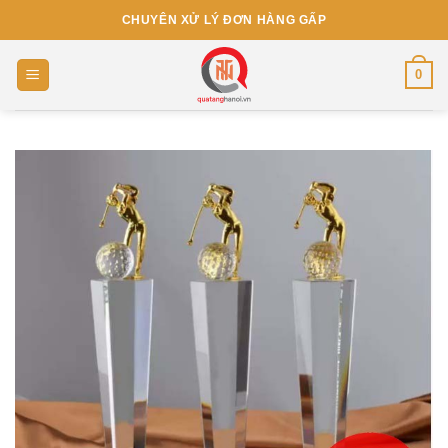
Skip
CHUYÊN XỬ LÝ ĐƠN HÀNG GẤP
to
content
0