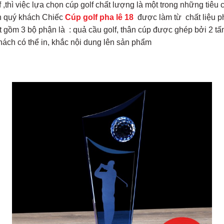
f ,thì việc lựa chọn cúp golf chất lượng là một trong những tiê
ến quý khách Chiếc
Cúp golf pha lê 18
được làm từ chất liệu ph
ắt gồm 3 bộ phận là : quả cầu golf, thân cúp được ghép bởi 2 
ách có thể in, khắc nội dung lên sản phẩm