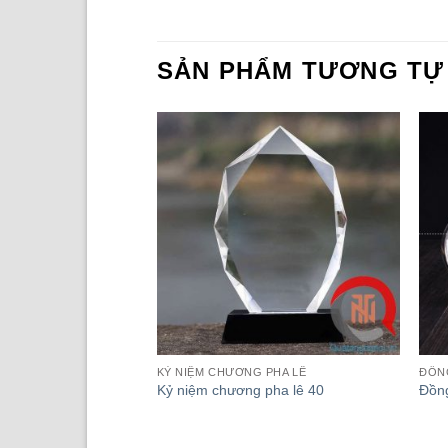
SẢN PHẨM TƯƠNG TỰ
 ĐỂ BÀN
KỶ NIỆM CHƯƠNG PHA LÊ
ĐỒNG
 hồ pha lê để bàn
Kỷ niệm chương pha lê 40
Đồng