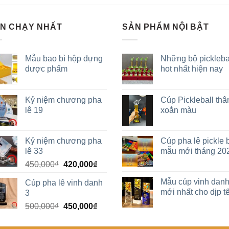
N CHẠY NHẤT
SẢN PHẨM NỘI BẬT
Mẫu bao bì hộp đựng
Những bộ pickleba
dược phẩm
hot nhất hiện nay
Kỷ niệm chương pha
Cúp Pickleball thâ
lê 19
xoắn màu
Kỷ niệm chương pha
Cúp pha lê pickle b
lê 33
mẫu mới tháng 20
450,000
₫
420,000
₫
Mẫu cúp vinh dan
Cúp pha lê vinh danh
mới nhất cho dịp tế
3
500,000
₫
450,000
₫