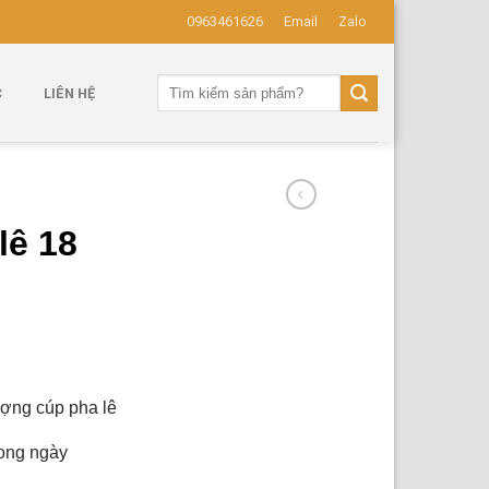
0963461626
Email
Zalo
Tìm
C
LIÊN HỆ
kiếm:
lê 18
ượng cúp pha lê
rong ngày