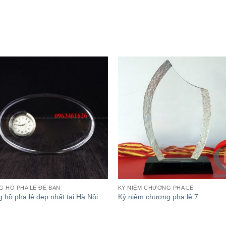
 HỒ PHA LÊ ĐỂ BÀN
KỶ NIỆM CHƯƠNG PHA LÊ
 hồ pha lê đẹp nhất tại Hà Nội
Kỷ niệm chương pha lê 7