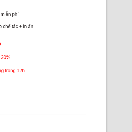
 miễn phí
 chế tác + in ấn
i
 20%
ng trong 12h