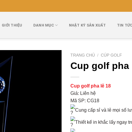
GIỚI THIỆU
DANH MỤC
NHẬT KÝ SẢN XUẤT
TIN TỨ
TRANG CHỦ
/
CÚP GOLF
Cup golf pha 
Cup golf pha lê 18
Giá: Liên hệ
Mã SP: CG18
Cung cấp sỉ và lẻ mọi số l
Thiết kế in khắc lấy ngay t