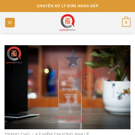
Skip
CHUYÊN XỬ LÝ ĐƠN HÀNG GẤP
to
content
0
TRANG CHỦ
/
KỶ NIỆM CHƯƠNG PHA LÊ