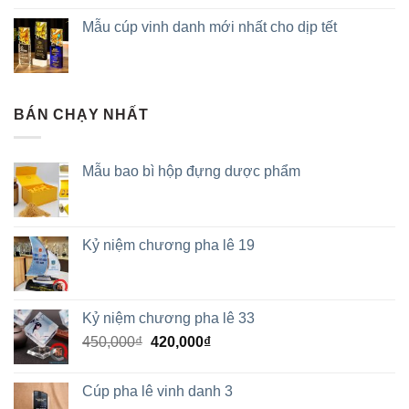
Mẫu cúp vinh danh mới nhất cho dịp tết
BÁN CHẠY NHẤT
Mẫu bao bì hộp đựng dược phẩm
Kỷ niệm chương pha lê 19
Kỷ niệm chương pha lê 33
450,000
₫
420,000
₫
Cúp pha lê vinh danh 3