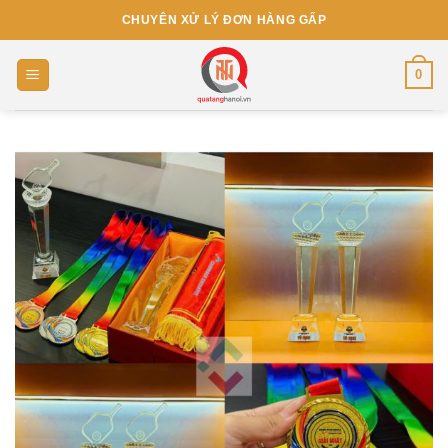
Skip
CHUYÊN XỬ LÝ ĐƠN HÀNG GẤP
to
content
0