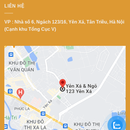
LIÊN HỆ
VP : Nhà số 6, Ngách 123/16, Yên Xá, Tân Triều, Hà Nội
(Cạnh khu Tổng Cục V)