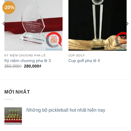
-20%
KỶ NIỆM CHƯƠNG PHA LÊ
CÚP GOLF
Kỷ niệm chương pha lê 3
Cup golf pha lê 4
350,000
₫
280,000
₫
MỚI NHẤT
Những bộ pickleball hot nhất hiện nay