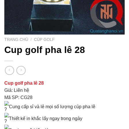
TRANG CHỦ
/
CÚP GOLF
Cup golf pha lê 28
Cup golf pha lê 28
Giá: Liên hệ
Mã SP: CG28
Cung cấp sỉ và lẻ mọi số lượng cúp pha lê
Thiết kế in khắc lấy ngay trong ngày