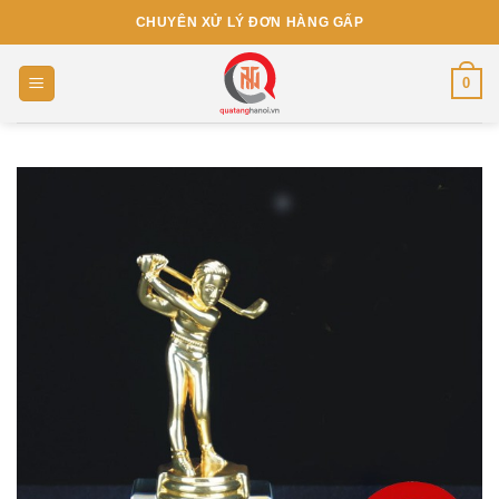
Skip
CHUYÊN XỬ LÝ ĐƠN HÀNG GẤP
to
content
0